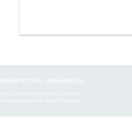
WERKSTATT FÜR LEBENSFREUDE
Sven Günther und Kathrin Günther
info@werkstatt-fuer-lebensfreude.de