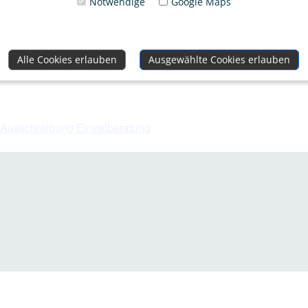
Notwendige
Google Maps
Mo.. 13.11.2023
14:00 – 20:00
Alle Cookies erlauben
Ausgewählte Cookies erlauben
ZUM KALENDER HINZUFÜGEN
ICS herunterladen
Google Kalender
Ausschreibung Einzelberatung