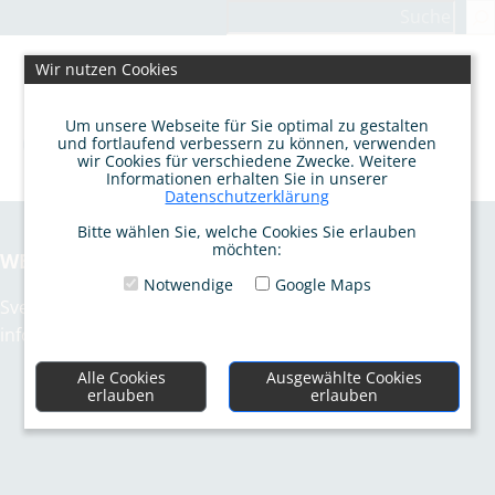
Zum
Suchen
Inhalt
springen
Wir nutzen Cookies
Um unsere Webseite für Sie optimal zu gestalten
und fortlaufend verbessern zu können, verwenden
wir Cookies für verschiedene Zwecke. Weitere
Informationen erhalten Sie in unserer
Datenschutzerklärung
Bitte wählen Sie, welche Cookies Sie erlauben
möchten:
WERKSTATT FÜR LEBENSFREUDE
Notwendige
Google Maps
Sven Günther und Kathrin Günther
info@werkstatt-fuer-lebensfreude.de
Alle Cookies
Ausgewählte Cookies
erlauben
erlauben