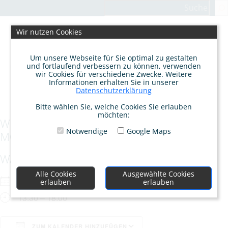
Zum
Suchen
Inhalt
springen
Wir nutzen Cookies
Um unsere Webseite für Sie optimal zu gestalten
und fortlaufend verbessern zu können, verwenden
wir Cookies für verschiedene Zwecke. Weitere
Informationen erhalten Sie in unserer
Datenschutzerklärung
Bitte wählen Sie, welche Cookies Sie erlauben
möchten:
WÜNSCHE MANIFESTIEREN MIT DEINER
Notwendige
Google Maps
MONDHARFE
WANN
Alle Cookies
Ausgewählte Cookies
Sa.. 31.05.2025
erlauben
erlauben
13:30 – 18:00
ZUM KALENDER HINZUFÜGEN