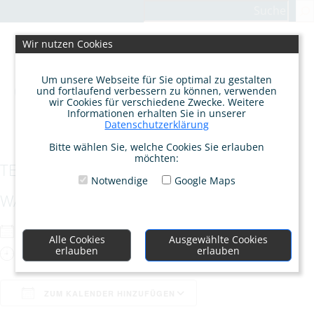
Zum
Suchen
Inhalt
springen
Wir nutzen Cookies
Um unsere Webseite für Sie optimal zu gestalten
und fortlaufend verbessern zu können, verwenden
wir Cookies für verschiedene Zwecke. Weitere
Informationen erhalten Sie in unserer
Datenschutzerklärung
Bitte wählen Sie, welche Cookies Sie erlauben
möchten:
TESTVERANSTALTUNG 1
Notwendige
Google Maps
WANN
Mo.. 30.01.2023
Alle Cookies
Ausgewählte Cookies
erlauben
erlauben
Ganztägig
ZUM KALENDER HINZUFÜGEN