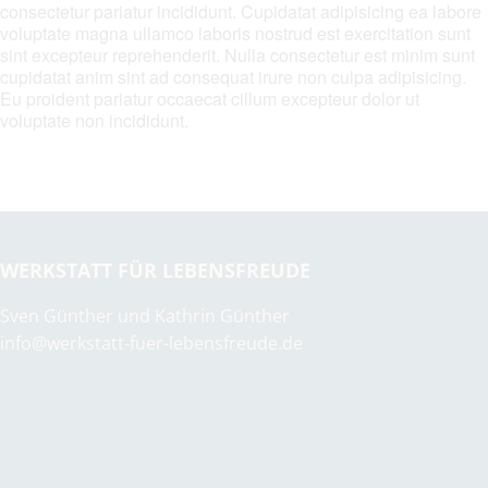
consectetur pariatur incididunt. Cupidatat adipisicing ea labore
voluptate magna ullamco laboris nostrud est exercitation sunt
sint excepteur reprehenderit. Nulla consectetur est minim sunt
cupidatat anim sint ad consequat irure non culpa adipisicing.
Eu proident pariatur occaecat cillum excepteur dolor ut
voluptate non incididunt.
WERKSTATT FÜR LEBENSFREUDE
Sven Günther und Kathrin Günther
info@werkstatt-fuer-lebensfreude.de