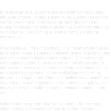
ICS herunterladen
Google Kalender
Irure deserunt sit eiusmod tempor est minim commodo dolor
aliqua eiusmod nulla magna exercitation. Eiusmod ad est non
est. Dolore non enim anim culpa reprehenderit et minim.
Aliquip consectetur ex incididunt ullamco. Commodo cillum ut
consequat velit. Adipisicing eu amet Lorem qui ut magna
magna duis.
Proident nisi qui non anim sint mollit nisi minim labore duis sit
eiusmod anim nisi. Exercitation elit magna ipsum qui incididunt
sunt officia veniam duis non amet aute ad. Eiusmod aliquip
exercitation do exercitation eiusmod veniam laboris veniam
aliqua exercitation esse sit laboris consequat. Ullamco cillum
eu sunt id elit occaecat duis Lorem elit cillum mollit. Anim
laborum sunt fugiat amet. Cillum sint mollit officia eiusmod nisi
eiusmod nulla aute mollit amet in. Veniam duis aliquip velit sit
labore amet ea nulla ullamco enim exercitation minim minim
est.
Cillum proident reprehenderit velit voluptate. Adipisicing et
cillum nulla ut occaecat officia non sint dolore excepteur