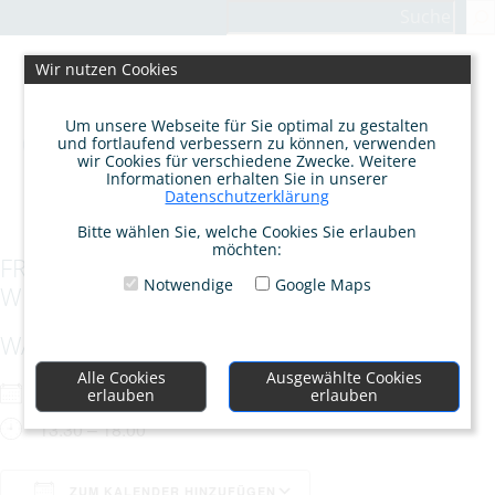
Zum
Suchen
Inhalt
springen
Wir nutzen Cookies
Um unsere Webseite für Sie optimal zu gestalten
und fortlaufend verbessern zu können, verwenden
wir Cookies für verschiedene Zwecke. Weitere
Informationen erhalten Sie in unserer
Datenschutzerklärung
Bitte wählen Sie, welche Cookies Sie erlauben
möchten:
FREUNDESKREIS – DIE KRAFT DER
Notwendige
Google Maps
WEIBLICHEN AHNEN
WANN
Alle Cookies
Ausgewählte Cookies
So.. 23.02.2025
erlauben
erlauben
13:30 – 18:00
ZUM KALENDER HINZUFÜGEN