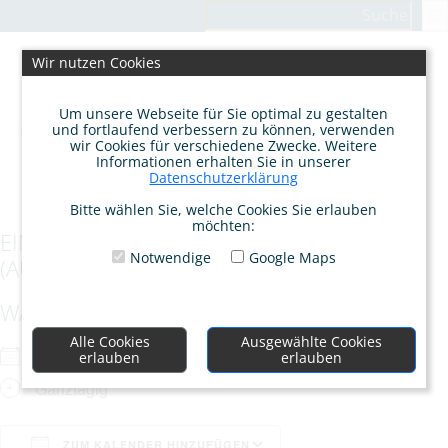
Zum
Suchen
Inhalt
springen
Wir nutzen Cookies
Um unsere Webseite für Sie optimal zu gestalten
und fortlaufend verbessern zu können, verwenden
wir Cookies für verschiedene Zwecke. Weitere
Informationen erhalten Sie in unserer
Datenschutzerklärung
Bitte wählen Sie, welche Cookies Sie erlauben
möchten:
EINZELTERMINE – AUFSTELLUNG
Notwendige
Google Maps
(AUSGEBUCHT)
WANN
Alle Cookies
Ausgewählte Cookies
Sa.. 02.09.2023
erlauben
erlauben
Ganztägig
ZUM KALENDER HINZUFÜGEN