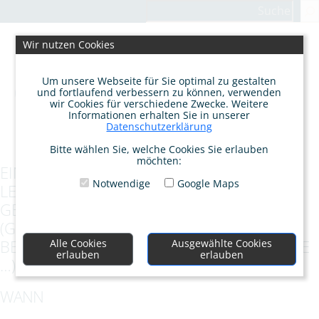
Zum
Suchen
Inhalt
springen
Wir nutzen Cookies
Um unsere Webseite für Sie optimal zu gestalten
und fortlaufend verbessern zu können, verwenden
wir Cookies für verschiedene Zwecke. Weitere
Informationen erhalten Sie in unserer
Datenschutzerklärung
Bitte wählen Sie, welche Cookies Sie erlauben
möchten:
EINZELBERATUNG IN BESONDEREN
Notwendige
Google Maps
LEBENSSITUATIONEN, – ACHTSAM
GEFÜHRTE SEELENARBEIT
(GESPRÄCHSTHERAPIE, BURNOUT-
BERATUNG, SYSTEMISCHE NATURTHERAPIE
Alle Cookies
Ausgewählte Cookies
erlauben
erlauben
…)
WANN