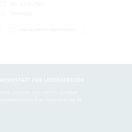
Mo.. 24.07.2023
Ganztägig
ZUM KALENDER HINZUFÜGEN
ICS herunterladen
Google Kalender
WERKSTATT FÜR LEBENSFREUDE
Sven Günther und Kathrin Günther
info@werkstatt-fuer-lebensfreude.de