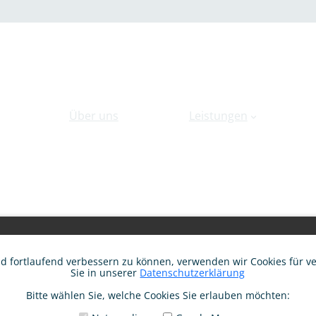
Über uns
Leistungen
Theaterstück meines Lebens an. Ich war irritiert. Nun freue 
en wir die Blockaden an und ich und mein Umfeld merken, w
nd fortlaufend verbessern zu können, verwenden wir Cookies für v
Sie in unserer
Datenschutzerklärung
Bitte wählen Sie, welche Cookies Sie erlauben möchten: