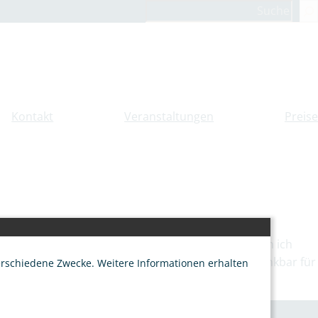
Suchen
Kontakt
Veranstaltungen
Preise
ich mich auf jedes Treffen mit euch. Durch euch kann ich
ie ich ruhiger und entspannter werde. Ich bin dankbar für
erschiedene Zwecke. Weitere Informationen erhalten